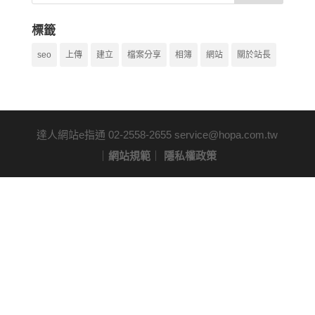
標籤
seo
上傳
建立
檔案分享
相簿
網站
關於站長
達人網站e指通 02-2558-2655 service@hopa.com.tw
｜
網站規範
｜
隱私權政策